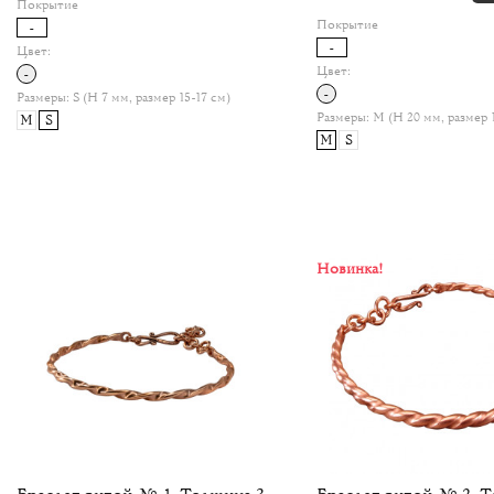
Покрытие
Покрытие
-
-
Цвет:
Цвет:
-
-
Размеры:
S (H 7 мм, размер 15-17 см)
Размеры:
M (H 20 мм, размер 
M
S
M
S
Новинка!