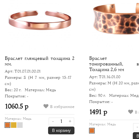
Браслет глянцевый толщина 2
Браслет ков
мм.
тонированный, во
Толщина 2,6 мм
Арт: Т01.07.01.00.01
Арт: Т01.16.01.00
Размеры: S
(H 7 мм, размер 15-17
Размеры: M
(H 20 мм, раз
см)
см)
Вес: 20 г.
Материал: Медь
Вес: 90 г.
Материал: Мед
Покрытие: -
Покрытие: -
1060.5 р
В избранное
1491 р
В 
Материал:
Медь
-
+
Материал:
Медь
-
В корзину
В