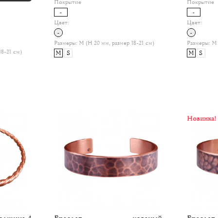
Покрытие
Покрытие
-
-
Цвет:
Цвет:
-
-
Размеры:
M (H 20 мм, размер 18-21 см)
Размеры:
M 
18-21 см)
M
S
M
S
Новинка!