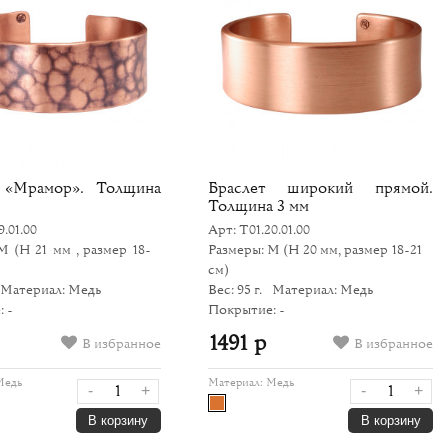
 «Мрамор». Толщина
Браслет широкий прямой.
Толщина 3 мм
9.01.00
Арт: Т01.20.01.00
 M
(H 21 мм , размер 18-
Размеры: M
(H 20 мм, размер 18-21
см)
Материал: Медь
Вес: 95 г.
Материал: Медь
 -
Покрытие: -
1491 р
В избранное
В избранное
Медь
Материал:
Медь
-
+
-
+
В корзину
В корзину