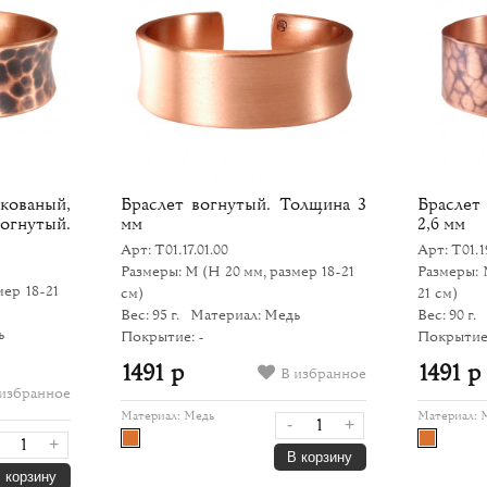
аный,
Браслет вогнутый. Толщина 3
Браслет
гнутый.
мм
2,6 мм
Арт: Т01.17.01.00
Арт: Т01.1
Размеры: M
(H 20 мм, размер 18-21
Размеры:
мер 18-21
см)
21 см)
Вес: 95 г.
Материал: Медь
Вес: 90 г.
ь
Покрытие: -
Покрытие:
1491 р
1491 р
В избранное
избранное
Материал:
Медь
Материал:
-
+
+
В корзину
 корзину