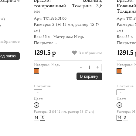
Толщина 4
Браслет кованый,
Браслет
тонированный. Толщина 2,6
Кованы
мм
Толщина
Арт: Т01.376.01.00
Арт: Т01.3
см)
Размеры: S
(H 15 мм, размер 15-17
Размеры:
ь
см)
см)
Вес: 55 г.
Материал: Медь
Вес: 55 г.
избранное
Покрытие: -
Покрытие:
1291.5 р
1291.5 
В избранное
од заказ
Материал:
Медь
Материал:
-
+
В корзину
Покрытие
Покрытие
-
-
Цвет:
Цвет:
-
-
Размеры:
S (H 15 мм, размер 15-17 см)
Размеры:
M 
M
S
M
S