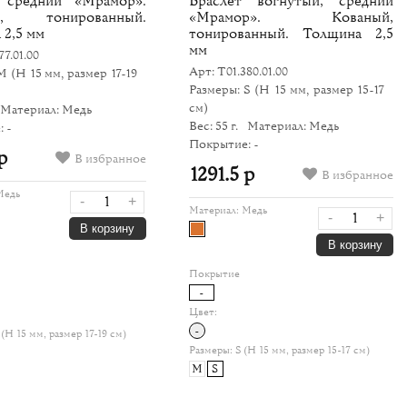
 средний «Мрамор».
Браслет вогнутый, средний
й, тонированный.
«Мрамор». Кованый,
 2,5 мм
тонированный. Толщина 2,5
мм
77.01.00
Арт: Т01.380.01.00
 M
(H 15 мм, размер 17-19
Размеры: S
(H 15 мм, размер 15-17
см)
Материал: Медь
Вес: 55 г.
Материал: Медь
 -
Покрытие: -
р
В избранное
1291.5 р
В избранное
Медь
-
+
Материал:
Медь
-
+
В корзину
В корзину
Покрытие
-
Цвет:
-
(H 15 мм, размер 17-19 см)
Размеры:
S (H 15 мм, размер 15-17 см)
M
S