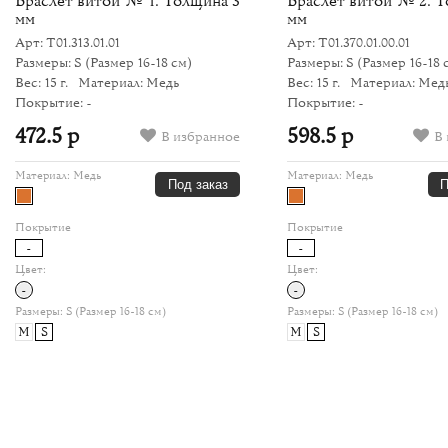
Браслет витой № 1. Толщина 3
Браслет витой № 2. 
мм
мм
Арт: Т01.313.01.01
Арт: Т01.370.01.00.01
Размеры: S
(Размер 16-18 см)
Размеры: S
(Размер 16-18 
Вес: 15 г.
Материал: Медь
Вес: 15 г.
Материал: Мед
Покрытие: -
Покрытие: -
472.5 р
598.5 р
В избранное
В 
Материал:
Медь
Материал:
Медь
Под заказ
П
Покрытие
Покрытие
-
-
Цвет:
Цвет:
-
-
Размеры:
S (Размер 16-18 см)
Размеры:
S (Размер 16-18 см)
M
S
M
S