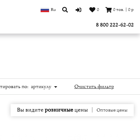
Ru
0
0
тов.
|
0
р
8 800 222-62-02
тировать по:
артикулу
Очистить фильтр
Вы видите
розничные
цены
|
Оптовые цены