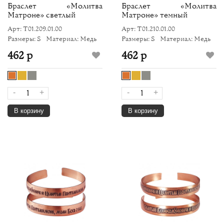
Браслет «Молитва
Браслет «Молитва
Матроне» светлый
Матроне» темный
Арт: Т01.209.01.00
Арт: Т01.210.01.00
Размеры: S
Материал: Медь
Размеры: S
Материал: Медь
462 р
462 р
-
+
-
+
В корзину
В корзину