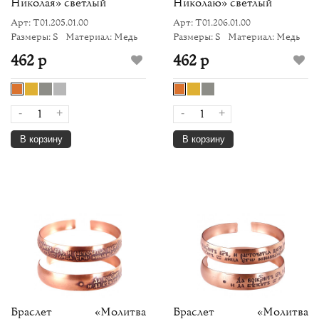
Николая» светлый
Николаю» светлый
Арт: Т01.205.01.00
Арт: Т01.206.01.00
Размеры: S
Материал: Медь
Размеры: S
Материал: Медь
462 р
462 р
-
+
-
+
В корзину
В корзину
Браслет «Молитва
Браслет «Молитва