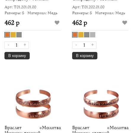
Арт: Т01.201.01.00
Арт: Т01.202.01.00
Размеры: S
Материал: Медь
Размеры: S
Материал: Медь
462 р
462 р
-
+
-
+
В корзину
В корзину
Браслет «Молитва
Браслет «Молитва
Иисусу» темный
Иисусу» светлый