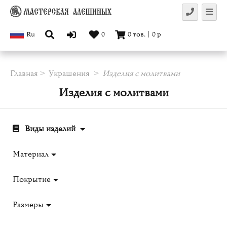
Ru
0
0
тов.
|
0
р
Главная
Украшения
Изделия с молитвами
Изделия с молитвами
Виды изделий
Материал
Покрытие
Размеры