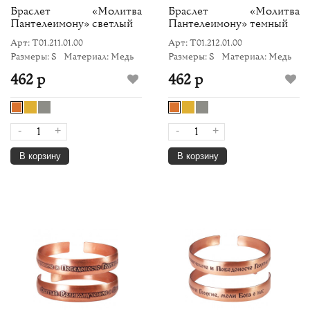
Браслет «Молитва
Браслет «Молитва
Пантелеимону» светлый
Пантелеимону» темный
Арт: Т01.211.01.00
Арт: Т01.212.01.00
Размеры: S
Материал: Медь
Размеры: S
Материал: Медь
462 р
462 р
-
+
-
+
В корзину
В корзину