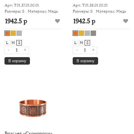
Арт: Т01.37.01.00.01
Арт: Т01.38.01.00.01
Размеры: S
Материал: Медь
Размеры: S
Материал: Медь
1942.5 р
1942.5 р
L
M
S
L
M
S
-
+
-
+
В корзину
В корзину
Браслет «Скоморохи»