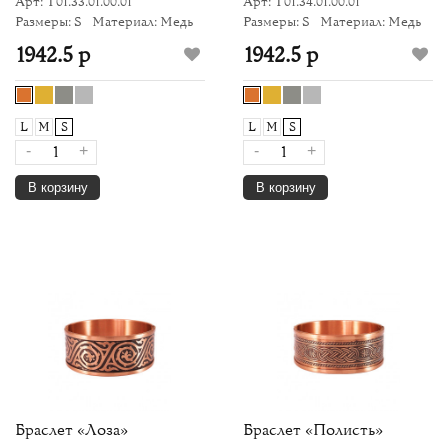
Арт: Т01.33.01.00.01
Арт: Т01.34.01.00.01
Размеры: S
Материал: Медь
Размеры: S
Материал: Медь
1942.5 р
1942.5 р
L
M
S
L
M
S
-
+
-
+
В корзину
В корзину
Браслет «Лоза»
Браслет «Полисть»