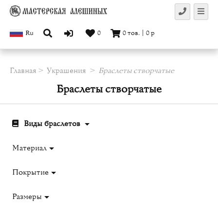
Ru
0
0
тов.
|
0
р
Главная
Украшения
Браслеты створчатые
Браслеты створчатые
Виды браслетов
Материал
Покрытие
Размеры